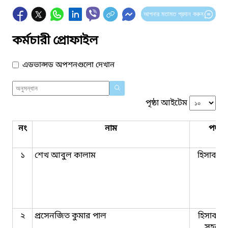
আপনার মতামত প্রদান করুন
কর্মচারী প্রোফাইল
এডভান্সড অপশনগুলো দেখান
পৃষ্ঠা আইটেম
নং
নাম
পদবি
১
শেখ আবুল কালাম
হিসাব রক
২
প্রসেনজিত কুমার পাল
হিসাব রক
সহকার