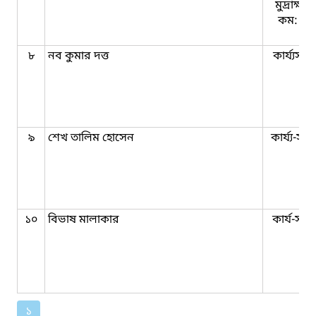
মুদ্রাক্ষর
কম: অপ
৮
নব কুমার দত্ত
কার্য্যসহ
৯
শেখ তালিম হোসেন
কার্য্য-সহ
১০
বিভাষ মালাকার
কার্য-সহক
১