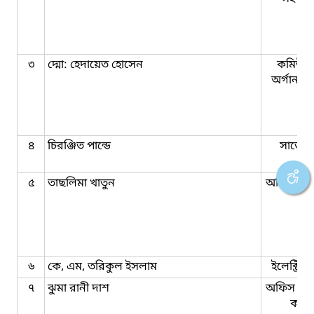
৩
দ্মো: হেদায়েত হোসেন
কমিউনি
অর্গানাই
৪
চিরঞ্জিত পান্ডে
সার্ভেয়
৫
তাছলিমা খাতুন
অফিস সহ
৬
কে, এম, তরিকুল ইসলাম
ইলেক্ট্রিশ
৭
ঝুমা রানী দাশ
অফিস সহ
কাম