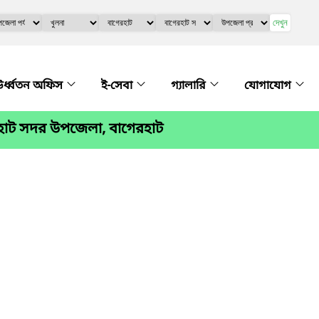
দেখুন
র্ধ্বতন অফিস
ই-সেবা
গ্যালারি
যোগাযোগ
হাট সদর উপজেলা, বাগেরহাট