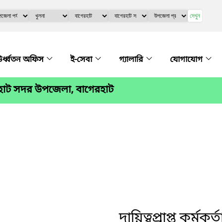
দেখুন
র্ধ্বতন অফিস
ই-সেবা
গ্যালারি
যোগাযোগ
হাট সদর উপজেলা, বাগেরহাট
দায়িত্বপ্রাপ্ত কর্মকর্ত