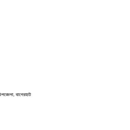
উপজেলা, বাগেরহাট