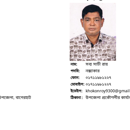
সব্য সাচী রায়
নাম:
নক্সাকার
পদবি:
০১৭১১৯৮১২২৭
ফোন:
০১৭১১৯৮১২২৭
মোবাইল:
khokonroy9300
@gmail
ইমেইল:
উপজেলা, বাগেরহাট
উপজেলা প্রকৌশলীর কার্য
ঠিকানা :